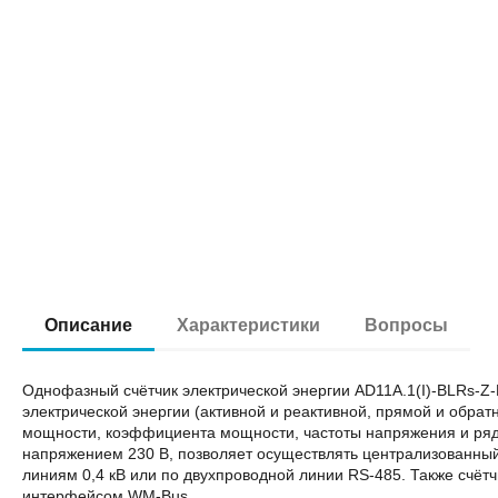
Описание
Характеристики
Вопросы
Однофазный счётчик электрической энергии AD11A.1(I)-BLRs-Z
электрической энергии (активной и реактивной, прямой и обрат
мощности, коэффициента мощности, частоты напряжения и ряд
напряжением 230 В, позволяет осуществлять централизованны
линиям 0,4 кВ или по двухпроводной линии RS-485. Также счё
интерфейсом WM-Bus.