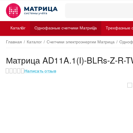
Каталог
Однофазные счетчики Матрица
Трехфазные с
Главная
/
Каталог
/
Счетчики электроэнергии Матрица
/
Одноф
Матрица AD11A.1(I)-BLRs-Z-R-TW
Написать отзыв